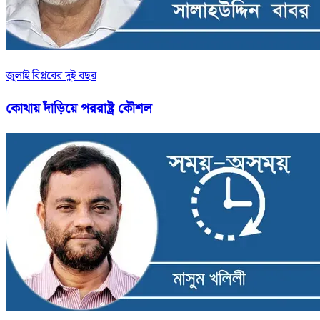
জুলাই বিপ্লবের দুই বছর
কোথায় দাঁড়িয়ে পররাষ্ট্র কৌশল