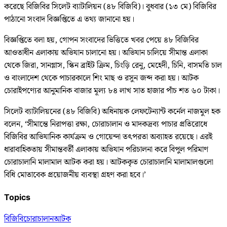
করেছে বিজিবির সিলেট ব্যাটালিয়ন (৪৮ বিজিবি)। বুধবার (১৩ মে) বিজিবির
পাঠানো সংবাদ বিজ্ঞপ্তিতে এ তথ্য জানানো হয়।
বিজ্ঞপ্তিতে বলা হয়, গোপন সংবাদের ভিত্তিতে খবর পেয়ে ৪৮ বিজিবির
আওতাধীন এলাকায় অভিযান চালানো হয়। অভিযান চালিয়ে সীমান্ত এলাকা
থেকে জিরা, সানগ্লাস, স্কিন ব্রাইট ক্রিম, চিংড়ি রেনু, মেহেদী, চিনি, বাসমতি চাল
ও বাংলাদেশ থেকে পাচারকালে শিং মাছ ও রসুন জব্দ করা হয়। আটক
চোরাইপণ্যের আনুমানিক বাজার মূল্য ৮৪ লাখ সাত হাজার পাঁচ শত ৬০ টাকা।
সিলেট ব্যাটালিয়নের (৪৮ বিজিবি) অধিনায়ক লেফটেন্যান্ট কর্নেল নাজমুল হক
বলেন, ‘সীমান্তে নিরাপত্তা রক্ষা, চোরাচালান ও মাদকদ্রব্য পাচার প্রতিরোধে
বিজিবির আভিযানিক কার্যক্রম ও গোয়েন্দা তৎপরতা অব্যাহত রয়েছে। এরই
ধারাবাহিকতায় সীমান্তবর্তী এলাকায় অভিযান পরিচালনা করে বিপুল পরিমাণ
চোরাচালানি মালামাল আটক করা হয়। আটককৃত চোরাচালানি মালামালগুলো
বিধি মোতাবেক প্রয়োজনীয় ব্যবস্থা গ্রহণ করা হবে।’
Topics
বিজিবি
চোরাচালান
আটক