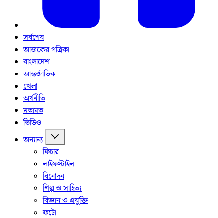
সর্বশেষ
আজকের পত্রিকা
বাংলাদেশ
আন্তর্জাতিক
খেলা
অর্থনীতি
মতামত
ভিডিও
অন্যান্য
ফিচার
লাইফস্টাইল
বিনোদন
শিল্প ও সাহিত্য
বিজ্ঞান ও প্রযুক্তি
ফটো