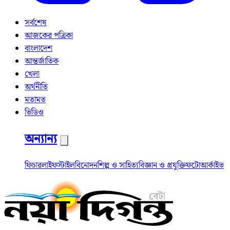
সর্বশেষ
আজকের পত্রিকা
বাংলাদেশ
আন্তর্জাতিক
খেলা
অর্থনীতি
মতামত
ভিডিও
অন্যান্য
ফিচার
লাইফস্টাইল
বিনোদন
শিল্প ও সাহিত্য
বিজ্ঞান ও প্রযুক্তি
ফটো
আর্কাইভ