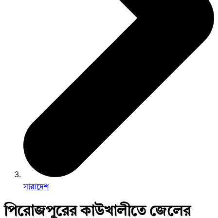
সারাদেশ
পিরোজপুরের কাউখালীতে জেলের