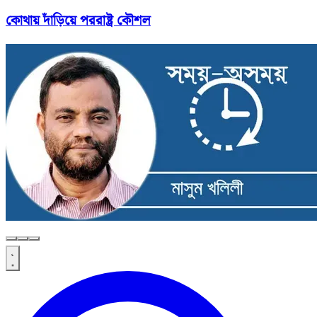
কোথায় দাঁড়িয়ে পররাষ্ট্র কৌশল