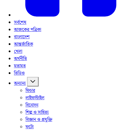
সর্বশেষ
আজকের পত্রিকা
বাংলাদেশ
আন্তর্জাতিক
খেলা
অর্থনীতি
মতামত
ভিডিও
অন্যান্য
ফিচার
লাইফস্টাইল
বিনোদন
শিল্প ও সাহিত্য
বিজ্ঞান ও প্রযুক্তি
ফটো