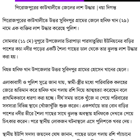
পিরোজপুরের কাউখালীতে জেলের লাশ উদ্ধার
|
নয়া দিগন্ত
পিরোজপুরের কাউখালীতে উত্তর সুবিদপুর গ্রামের জেলে হানিফ খান (২৯)
নামে এক ব্যক্তির লাশ উদ্ধার করেছে পুলিশ।
সোমবার (১১ মে) দুপুরে উপজেলার চিরাপাড়া পারসাতুরিয়া ইউনিয়নের বাড়ির
পাশের কচা নদীর পাড়ের একটি শৈলা গাছের ডাল থেকে তার ঝুলন্ত লাশ উদ্ধার
করা হয়।
নিহত হানিফ খান উপজেলার উত্তর সুবিদপুর গ্রামের হোসেন খানের ছেলে।
এলাকাবাসী ও পুলিশ সূত্রে জানা যায়, স্বামী-স্ত্রীর মধ্যে পারিবারিক কলহের
জেরে অভিমান করে হানিফ খান গলায় রশি দিয়ে আত্মহত্যা করেছেন বলে
প্রাথমিকভাবে ধারণা করা হচ্ছে। দীর্ঘ সময় তাকে খুঁজে না পেয়ে পরিবারের
সদস্যরা বিভিন্ন স্থানে খোঁজাখুঁজি শুরু করেন। একপর্যায়ে তার বোন বাড়ির
পাশের নদীর তীরে শৈলা গাছের সাথে ঝুলন্ত অবস্থায় হানিফকে দেখতে পেয়ে
চিৎকার করেন। পরে স্থানীয় লোকজন ঘটনাস্থলে এসে পুলিশকে খবর দেয়।
স্থানীয় ইউপি সদস্য জয়দেব ঘোষ জানান, গাছের ডালে গলায় রশি প্যাঁচানো