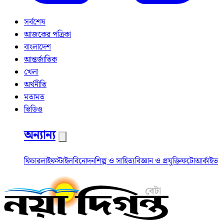
সর্বশেষ
আজকের পত্রিকা
বাংলাদেশ
আন্তর্জাতিক
খেলা
অর্থনীতি
মতামত
ভিডিও
অন্যান্য
ফিচার
লাইফস্টাইল
বিনোদন
শিল্প ও সাহিত্য
বিজ্ঞান ও প্রযুক্তি
ফটো
আর্কাইভ