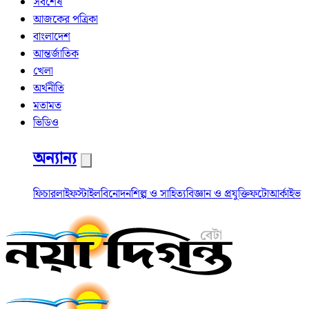
সর্বশেষ
আজকের পত্রিকা
বাংলাদেশ
আন্তর্জাতিক
খেলা
অর্থনীতি
মতামত
ভিডিও
অন্যান্য
ফিচার
লাইফস্টাইল
বিনোদন
শিল্প ও সাহিত্য
বিজ্ঞান ও প্রযুক্তি
ফটো
আর্কাইভ