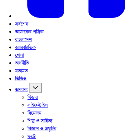
সর্বশেষ
আজকের পত্রিকা
বাংলাদেশ
আন্তর্জাতিক
খেলা
অর্থনীতি
মতামত
ভিডিও
অন্যান্য
ফিচার
লাইফস্টাইল
বিনোদন
শিল্প ও সাহিত্য
বিজ্ঞান ও প্রযুক্তি
ফটো