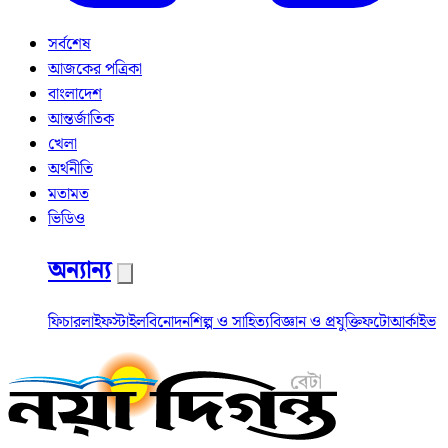
সর্বশেষ
আজকের পত্রিকা
বাংলাদেশ
আন্তর্জাতিক
খেলা
অর্থনীতি
মতামত
ভিডিও
অন্যান্য
ফিচার
লাইফস্টাইল
বিনোদন
শিল্প ও সাহিত্য
বিজ্ঞান ও প্রযুক্তি
ফটো
আর্কাইভ