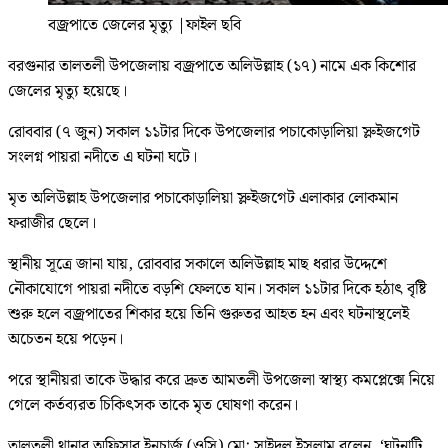
বজ্রপাতে জেলের মৃত্যু
|
ফাইল ছবি
বরগুনার তালতলী উপজেলায় বজ্রপাতে অলিউল্লাহ (১৭) নামে এক কিশোর
জেলের মৃত্যু হয়েছে।
রোববার (৭ জুন) সকাল ১১টার দিকে উপজেলার পচাকোড়ালিয়া স্লুইজগেট
সংলগ্ন পায়রা নদীতে এ ঘটনা ঘটে।
মৃত অলিউল্লাহ উপজেলার পচাকোড়ালিয়া স্লুইজগেট এলাকার লোকমান
ফরাজীর ছেলে।
স্থানীয় সূত্রে জানা যায়, রোববার সকালে অলিউল্লাহ মাছ ধরার উদ্দেশে
নৌকাযোগে পায়রা নদীতে বড়শি ফেলতে যান। সকাল ১১টার দিকে হঠাৎ বৃষ্টি
শুরু হলে বজ্রপাতের শিকার হয়ে তিনি গুরুতর আহত হন এবং ঘটনাস্থলেই
অচেতন হয়ে পড়েন।
পরে স্থানীয়রা তাকে উদ্ধার করে দ্রুত আমতলী উপজেলা স্বাস্থ্য কমপ্লেক্সে নিয়ে
গেলে কর্তব্যরত চিকিৎসক তাকে মৃত ঘোষণা করেন।
তালতলী থানার অফিসার ইনচার্জ (ওসি) মো: সাইদুল ইসলাম বলেন, ‘ঘটনাটি