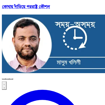
কোথায় দাঁড়িয়ে পররাষ্ট্র কৌশল