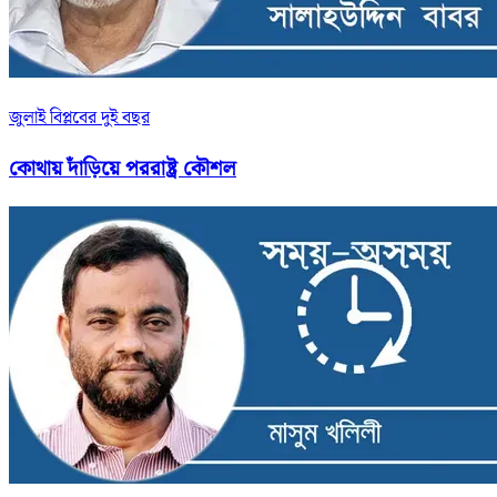
জুলাই বিপ্লবের দুই বছর
কোথায় দাঁড়িয়ে পররাষ্ট্র কৌশল