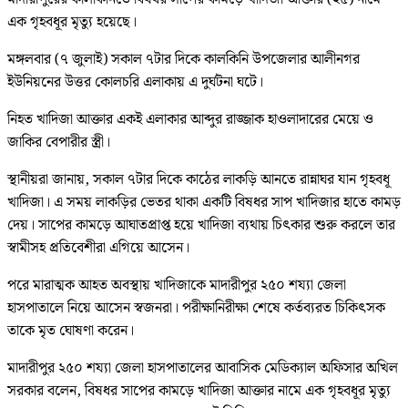
এক গৃহবধূর মৃত্যু হয়েছে।
মঙ্গলবার (৭ জুলাই) সকাল ৭টার দিকে কালকিনি উপজেলার আলীনগর
ইউনিয়নের উত্তর কোলচরি এলাকায় এ দুর্ঘটনা ঘটে।
নিহত খাদিজা আক্তার একই এলাকার আব্দুর রাজ্জাক হাওলাদারের মেয়ে ও
জাকির বেপারীর স্ত্রী।
স্থানীয়রা জানায়, সকাল ৭টার দিকে কাঠের লাকড়ি আনতে রান্নাঘর যান গৃহবধূ
খাদিজা। এ সময় লাকড়ির ভেতর থাকা একটি বিষধর সাপ খাদিজার হাতে কামড়
দেয়। সাপের কামড়ে আঘাতপ্রাপ্ত হয়ে খাদিজা ব্যথায় চিৎকার শুরু করলে তার
স্বামীসহ প্রতিবেশীরা এগিয়ে আসেন।
পরে মারাত্মক আহত অবস্থায় খাদিজাকে মাদারীপুর ২৫০ শয্যা জেলা
হাসপাতালে নিয়ে আসেন স্বজনরা। পরীক্ষানিরীক্ষা শেষে কর্তব্যরত চিকিৎসক
তাকে মৃত ঘোষণা করেন।
মাদারীপুর ২৫০ শয্যা জেলা হাসপাতালের আবাসিক মেডিক্যাল অফিসার অখিল
সরকার বলেন, বিষধর সাপের কামড়ে খাদিজা আক্তার নামে এক গৃহবধূর মৃত্যু