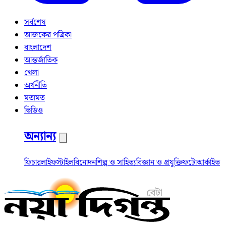
সর্বশেষ
আজকের পত্রিকা
বাংলাদেশ
আন্তর্জাতিক
খেলা
অর্থনীতি
মতামত
ভিডিও
অন্যান্য
ফিচার
লাইফস্টাইল
বিনোদন
শিল্প ও সাহিত্য
বিজ্ঞান ও প্রযুক্তি
ফটো
আর্কাইভ