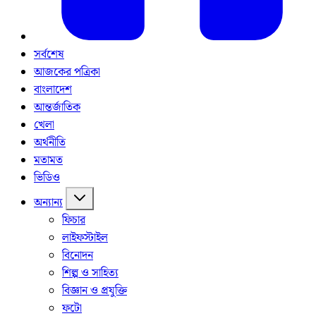
সর্বশেষ
আজকের পত্রিকা
বাংলাদেশ
আন্তর্জাতিক
খেলা
অর্থনীতি
মতামত
ভিডিও
অন্যান্য
ফিচার
লাইফস্টাইল
বিনোদন
শিল্প ও সাহিত্য
বিজ্ঞান ও প্রযুক্তি
ফটো