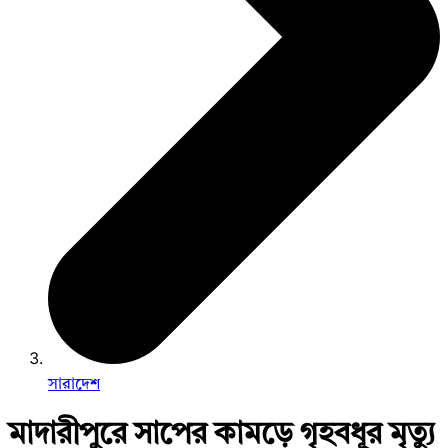
সারাদেশ
মাদারীপুরে সাপের কামড়ে গৃহবধূর মৃত্যু