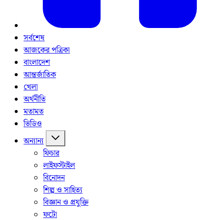
সর্বশেষ
আজকের পত্রিকা
বাংলাদেশ
আন্তর্জাতিক
খেলা
অর্থনীতি
মতামত
ভিডিও
অন্যান্য
ফিচার
লাইফস্টাইল
বিনোদন
শিল্প ও সাহিত্য
বিজ্ঞান ও প্রযুক্তি
ফটো