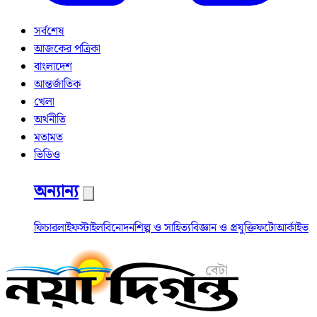
সর্বশেষ
আজকের পত্রিকা
বাংলাদেশ
আন্তর্জাতিক
খেলা
অর্থনীতি
মতামত
ভিডিও
অন্যান্য
ফিচার
লাইফস্টাইল
বিনোদন
শিল্প ও সাহিত্য
বিজ্ঞান ও প্রযুক্তি
ফটো
আর্কাইভ