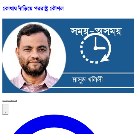
কোথায় দাঁড়িয়ে পররাষ্ট্র কৌশল