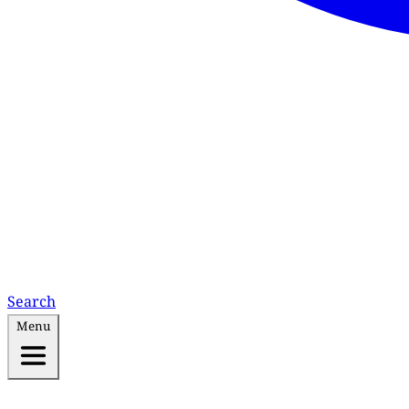
Search
Menu