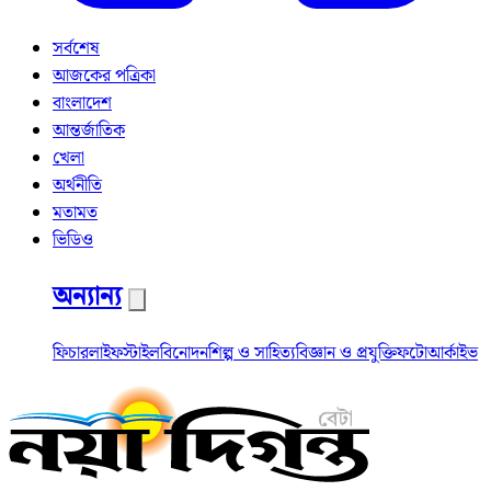
সর্বশেষ
আজকের পত্রিকা
বাংলাদেশ
আন্তর্জাতিক
খেলা
অর্থনীতি
মতামত
ভিডিও
অন্যান্য
ফিচার
লাইফস্টাইল
বিনোদন
শিল্প ও সাহিত্য
বিজ্ঞান ও প্রযুক্তি
ফটো
আর্কাইভ