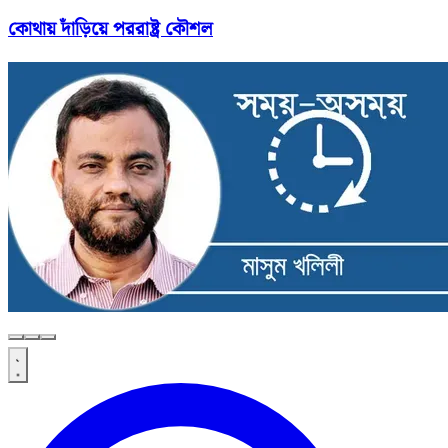
কোথায় দাঁড়িয়ে পররাষ্ট্র কৌশল