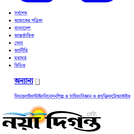
সর্বশেষ
আজকের পত্রিকা
বাংলাদেশ
আন্তর্জাতিক
খেলা
অর্থনীতি
মতামত
ভিডিও
অন্যান্য
ফিচার
লাইফস্টাইল
বিনোদন
শিল্প ও সাহিত্য
বিজ্ঞান ও প্রযুক্তি
ফটো
আর্কাইভ