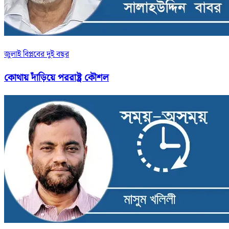
জুলাই বিপ্লবের দুই বছর
কোথায় দাঁড়িয়ে পররাষ্ট্র কৌশল