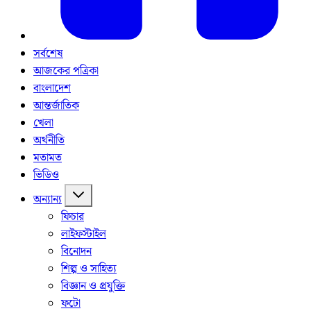
সর্বশেষ
আজকের পত্রিকা
বাংলাদেশ
আন্তর্জাতিক
খেলা
অর্থনীতি
মতামত
ভিডিও
অন্যান্য
ফিচার
লাইফস্টাইল
বিনোদন
শিল্প ও সাহিত্য
বিজ্ঞান ও প্রযুক্তি
ফটো