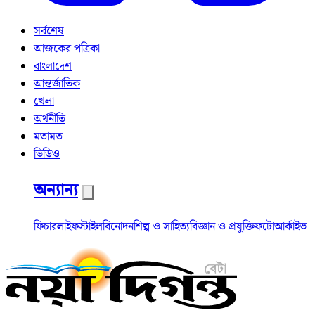
সর্বশেষ
আজকের পত্রিকা
বাংলাদেশ
আন্তর্জাতিক
খেলা
অর্থনীতি
মতামত
ভিডিও
অন্যান্য
ফিচার
লাইফস্টাইল
বিনোদন
শিল্প ও সাহিত্য
বিজ্ঞান ও প্রযুক্তি
ফটো
আর্কাইভ