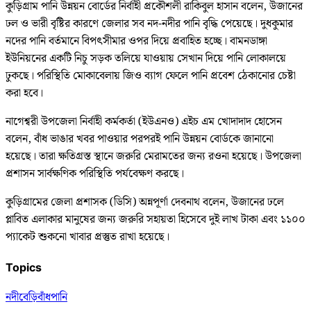
কুড়িগ্রাম পানি উন্নয়ন বোর্ডের নির্বাহী প্রকৌশলী রাকিবুল হাসান বলেন, উজানের
ঢল ও ভারী বৃষ্টির কারণে জেলার সব নদ-নদীর পানি বৃদ্ধি পেয়েছে। দুধকুমার
নদের পানি বর্তমানে বিপৎসীমার ওপর দিয়ে প্রবাহিত হচ্ছে। বামনডাঙ্গা
ইউনিয়নের একটি নিচু সড়ক তলিয়ে যাওয়ায় সেখান দিয়ে পানি লোকালয়ে
ঢুকছে। পরিস্থিতি মোকাবেলায় জিও ব্যাগ ফেলে পানি প্রবেশ ঠেকানোর চেষ্টা
করা হবে।
নাগেশ্বরী উপজেলা নির্বাহী কর্মকর্তা (ইউএনও) এইচ এম খোদাদাদ হোসেন
বলেন, বাঁধ ভাঙার খবর পাওয়ার পরপরই পানি উন্নয়ন বোর্ডকে জানানো
হয়েছে। তারা ক্ষতিগ্রস্ত স্থানে জরুরি মেরামতের জন্য রওনা হয়েছে। উপজেলা
প্রশাসন সার্বক্ষণিক পরিস্থিতি পর্যবেক্ষণ করছে।
কুড়িগ্রামের জেলা প্রশাসক (ডিসি) অন্নপূর্ণা দেবনাথ বলেন, উজানের ঢলে
প্লাবিত এলাকার মানুষের জন্য জরুরি সহায়তা হিসেবে দুই লাখ টাকা এবং ১১০০
প্যাকেট শুকনো খাবার প্রস্তুত রাখা হয়েছে।
Topics
নদী
বেড়িবাঁধ
পানি