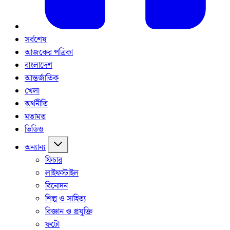
সর্বশেষ
আজকের পত্রিকা
বাংলাদেশ
আন্তর্জাতিক
খেলা
অর্থনীতি
মতামত
ভিডিও
অন্যান্য
ফিচার
লাইফস্টাইল
বিনোদন
শিল্প ও সাহিত্য
বিজ্ঞান ও প্রযুক্তি
ফটো