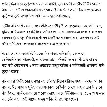
পানি বৃদ্ধির ফলে কুড়িগ্রাম সদর, নাগেশ্বরী, ভূরুঙ্গামারী ও রৌমারী উপজেলায়
বীজতলা, পাট ও শাকসবজিসহ ২০৪ হেক্টর জমির ফসল তলিয়ে গেছে ব‌লে
কু‌ড়িগ্রাম কৃ‌ষি সম্প্রসারণ অধিদফতর সূত্র জা‌নি‌য়ে‌ছে।
স্থানীয় বাসিন্দারা জানান, কয়েকদিনের ভারী বৃষ্টিতে দুধকুমার নদের পানি বেড়ে
মুড়িয়ারহাট এলাকার বেড়িবাঁধে ফাটল দেখা দেয়। সময়মতো সংস্কার না করায়
রোববার (২৮ জুন) বিকেলে বাঁধের একটি অংশ ভেঙে যায়। এরপর থেকেই
নদীর পানি দ্রুত লোকালয়ে প্রবেশ করতে শুরু করে।
ইতোমধ্যে বামনডাঙ্গা ইউনিয়নের মিয়াপাড়া, মালিয়ানি, সেনপাড়া,
তেলিয়ানীপাড়া, পাটেশ্বরী, বোয়ালের ডারা, ধনিটারী ও বড়মানী গ্রাম ছাড়াও
নাগেশ্বরী পৌরসভার ৩ নম্বর ওয়ার্ডের সাঞ্জুয়ারভিটা ও ফকিরটারী এলাকায় পানি
ঢুকে পড়েছে।
বামনডাঙ্গা ইউনিয়নের ৫ নম্বর ওয়ার্ডের ইউনিয়ন পরিষদ সদস্য আবদুল মান্নান
বলেন, মিয়াপাড়া ও মুড়িয়ারহাট এলাকায় বেড়িবাঁধ ভেঙে এবং কয়েকটি স্থানে
বাঁধ উপচে পানি লোকালয়ে প্রবেশ করছে। এতে ইউনিয়নের ৪, ৫, ৬ ও ৭ নম্বর
ওয়ার্ডের প্রায় ২০টি গ্রামের মানুষ পানিবন্দী হয়ে পড়েছেন।