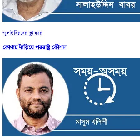
জুলাই বিপ্লবের দুই বছর
কোথায় দাঁড়িয়ে পররাষ্ট্র কৌশল