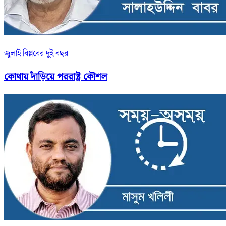
জুলাই বিপ্লবের দুই বছর
কোথায় দাঁড়িয়ে পররাষ্ট্র কৌশল