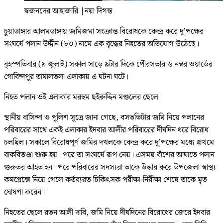
স্বজনদের আহাজারি
|
নয়া দিগন্ত
চুয়াডাঙ্গার আলমডাঙ্গায় জমিজমা সংক্রান্ত বিরোধকে কেন্দ্র করে দু’পক্ষের
সংঘর্ষে পলান উদ্দীন (৮০) নামে এক বৃদ্ধের নিহতের অভিযোগ উঠেছে।
বৃহস্পতিবার (৯ জুলাই) সকাল সাড়ে ৯টার দিকে পৌরসভার ৬ নম্বর ওয়ার্ডের
গোবিন্দপুর তামালতলা এলাকায় এ ঘটনা ঘটে।
নিহত পলান ওই এলাকার মরহুম ছইরুদ্দিন মণ্ডলের ছেলে।
স্থানীয় বাসিন্দা ও পুলিশ সূত্রে জানা গেছে, বসতভিটার জমি নিয়ে পলানের
পরিবারের সাথে একই এলাকার ইদবার আলীর পরিবারের দীর্ঘদিন ধরে বিরোধ
চলছিল। সকালে বিরোধপূর্ণ জমির দখলকে কেন্দ্র করে দু’পক্ষের মধ্যে প্রথমে
বাকবিতণ্ডা শুরু হয়। পরে তা সংঘর্ষে রূপ নেয়। এসময় বাঁশের আঘাতে পলান
গুরুতর আহত হন। পরে পরিবারের সদস্যরা তাকে উদ্ধার করে উপজেলা স্বাস্থ্য
কমপ্লেক্সে নিয়ে গেলে কর্তব্যরত চিকিৎসক পরীক্ষা-নিরীক্ষা শেষে তাকে মৃত
ঘোষণা করেন।
নিহতের ছেলে রতন আলী দাবি, জমি নিয়ে দীর্ঘদিনের বিরোধের জেরে ইদবার