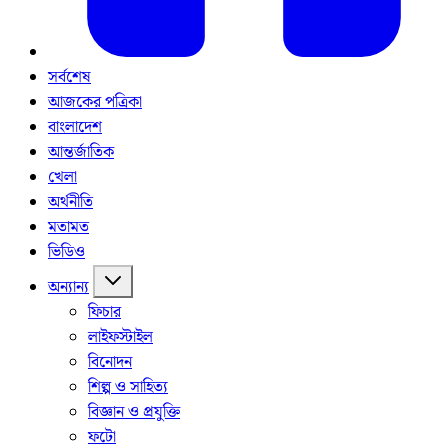
সর্বশেষ
আজকের পত্রিকা
বাংলাদেশ
আন্তর্জাতিক
খেলা
অর্থনীতি
মতামত
ভিডিও
অন্যান্য
ফিচার
লাইফস্টাইল
বিনোদন
শিল্প ও সাহিত্য
বিজ্ঞান ও প্রযুক্তি
ফটো