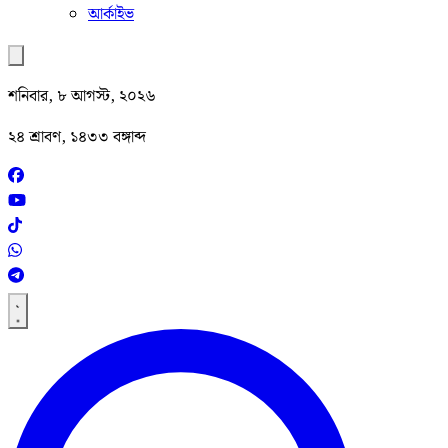
আর্কাইভ
শনিবার, ৮ আগস্ট, ২০২৬
২৪ শ্রাবণ, ১৪৩৩ বঙ্গাব্দ