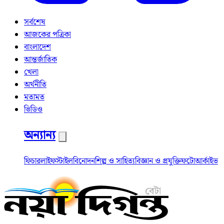
সর্বশেষ
আজকের পত্রিকা
বাংলাদেশ
আন্তর্জাতিক
খেলা
অর্থনীতি
মতামত
ভিডিও
অন্যান্য
ফিচার
লাইফস্টাইল
বিনোদন
শিল্প ও সাহিত্য
বিজ্ঞান ও প্রযুক্তি
ফটো
আর্কাইভ