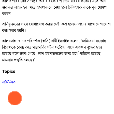
আলীর পরিবারের সদস্যরা তার বাবাকে বাঁশ দিয়ে মারধর করেন। এতে তিনি
গুরুতর আহত হন। পরে হাসপাতালে নেয়া হলে চিকিৎসক তাকে মৃত ঘোষণা
করেন।
অভিযুক্তদের সাথে যোগাযোগ করার চেষ্টা করা হলেও তাদের সাথে যোগাযোগ
করা সম্ভব হয়নি।
আলমডাঙ্গা থানার পরিদর্শক (ওসি) বানী ইসরাইল বলেন, ‘জমিজমা সংক্রান্ত
বিরোধকে কেন্দ্র করে মারামারির ঘটনা ঘটেছে। এতে একজন বৃদ্ধের মৃত্যু
হয়েছে বলে জানা গেছে। লাশ ময়নাতদন্তের জন্য মর্গে পাঠানো হয়েছে।
মামলার প্রস্তুতি চলছে।’
Topics
জমি
নিহত