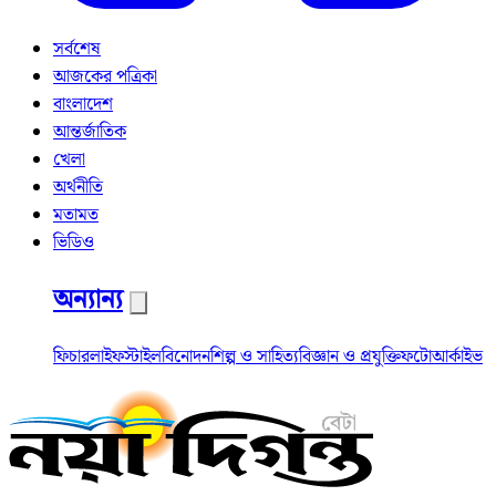
সর্বশেষ
আজকের পত্রিকা
বাংলাদেশ
আন্তর্জাতিক
খেলা
অর্থনীতি
মতামত
ভিডিও
অন্যান্য
ফিচার
লাইফস্টাইল
বিনোদন
শিল্প ও সাহিত্য
বিজ্ঞান ও প্রযুক্তি
ফটো
আর্কাইভ