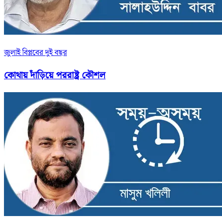
জুলাই বিপ্লবের দুই বছর
কোথায় দাঁড়িয়ে পররাষ্ট্র কৌশল