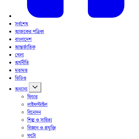
সর্বশেষ
আজকের পত্রিকা
বাংলাদেশ
আন্তর্জাতিক
খেলা
অর্থনীতি
মতামত
ভিডিও
অন্যান্য
ফিচার
লাইফস্টাইল
বিনোদন
শিল্প ও সাহিত্য
বিজ্ঞান ও প্রযুক্তি
ফটো