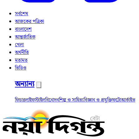
সর্বশেষ
আজকের পত্রিকা
বাংলাদেশ
আন্তর্জাতিক
খেলা
অর্থনীতি
মতামত
ভিডিও
অন্যান্য
ফিচার
লাইফস্টাইল
বিনোদন
শিল্প ও সাহিত্য
বিজ্ঞান ও প্রযুক্তি
ফটো
আর্কাইভ