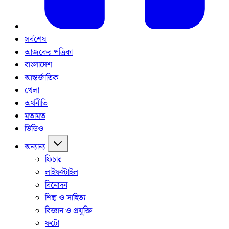
সর্বশেষ
আজকের পত্রিকা
বাংলাদেশ
আন্তর্জাতিক
খেলা
অর্থনীতি
মতামত
ভিডিও
অন্যান্য
ফিচার
লাইফস্টাইল
বিনোদন
শিল্প ও সাহিত্য
বিজ্ঞান ও প্রযুক্তি
ফটো