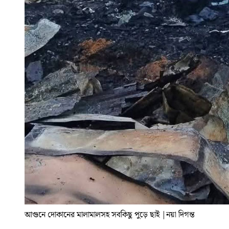
আগুনে দোকানের মালামালসহ সবকিছু পুড়ে ছাই
|
নয়া দিগন্ত