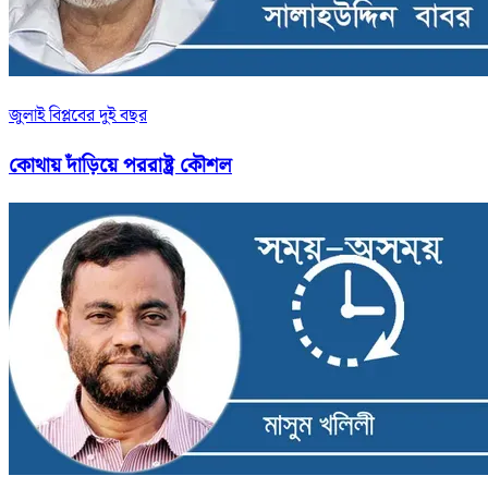
জুলাই বিপ্লবের দুই বছর
কোথায় দাঁড়িয়ে পররাষ্ট্র কৌশল