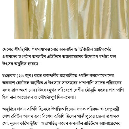
দেশের শীর্ষস্থানীয় গণমাধ্যমগুলোর অনলাইন ও ডিজিটাল প্ল্যাটফর্মের
প্রধানদের সংগঠন অনলাইন এডিটরস অ্যালায়েন্সের উদ্যোগে বর্ণাঢ্য ফল
উৎসব অনুষ্ঠিত হয়েছে।
শুক্রবার (২৬ জুন) রাতে রাজধানীর মহাখালীতে পর্যটন করপোরেশনের
অবকাশ হোটেলে অনুষ্ঠিত এ উৎসবে সদস্যদের পাশাপাশি তাদের পরিবারের
সদস্যরাও অংশ নেন। উৎসবমুখর পরিবেশে দেশীয় মৌসুমি ফলের পাশাপাশি
ছিল নানা আয়োজন ও সৌহার্দ্যপূর্ণ মিলনমেলা।
অনুষ্ঠানে প্রধান অতিথি হিসেবে উপস্থিত ছিলেন সড়ক পরিবহন ও সেতুমন্ত্রী
শেখ রবিউল আলম এবং বিশেষ অতিথি ছিলেন গাজীপুরের জেলা প্রশাসক
মো. নূরুল করিম ভূঁইয়া। সভাপতিত্ব করেন অনলাইন এডিটরস অ্যালায়েন্সের