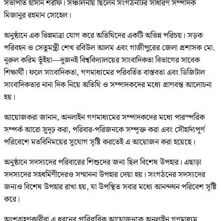
সভাপতি হাসান শরীফ। সঞ্চালনায় ছিলেন সংগঠনটির সাধারণ সম্পাদক
মিজানুর রহমান সোহেল।
অনুষ্ঠানে এক ভিন্নমাত্রা যোগ করে অতিথিদের একটি অভিন্ন পরিচয়। সড়ক
পরিবহন ও সেতুমন্ত্রী শেখ রবিউল আলম এবং গাজীপুরের জেলা প্রশাসক মো.
নূরুল করিম ভূঁইয়া—দুজনই বিশ্ববিদ্যালয়ের সাংবাদিকতা বিভাগের সাবেক
শিক্ষার্থী। ফলে সাংবাদিকতা, গণমাধ্যমের পরিবর্তিত বাস্তবতা এবং ডিজিটাল
সাংবাদিকতার নানা দিক নিয়ে অতিথি ও সম্পাদকদের মধ্যে প্রাণবন্ত আলোচনা
হয়।
আয়োজকরা জানান, অনলাইন গণমাধ্যমের সম্পাদকদের মধ্যে পারস্পরিক
সম্পর্ক আরো সুদৃঢ় করা, পরিবার-পরিজনকে সম্পৃক্ত করা এবং সৌহার্দ্যপূর্ণ
পরিবেশে মতবিনিময়ের সুযোগ সৃষ্টি করতেই এ আয়োজন করা হয়েছে।
অনুষ্ঠানে সদস্যদের পরিবারের শিশুদের জন্য ছিল বিশেষ উপহার। এছাড়া
সদস্যদের সহধর্মিণীদেরও সম্মাননা উপহার দেয়া হয়। সংগঠনের সদস্যদের
জন্যও বিশেষ উপহার রাখা হয়, যা উপস্থিত সবার মধ্যে আনন্দঘন পরিবেশ সৃষ্টি
করে।
অংশগ্রহণকারীরা এ ধরনের পারিবারিক আয়োজনকে অনলাইন গণমাধ্যম