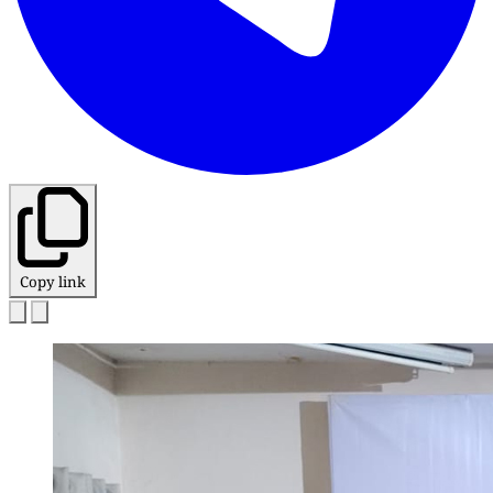
Copy link