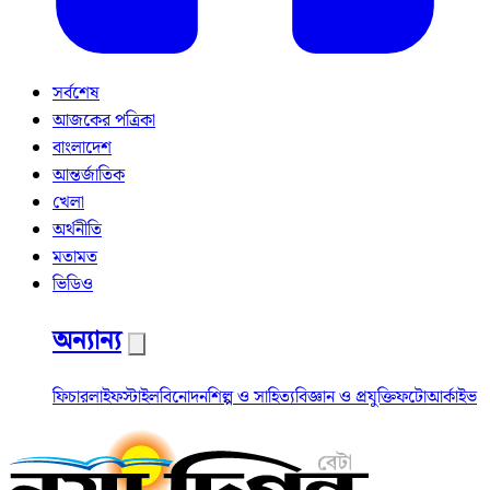
সর্বশেষ
আজকের পত্রিকা
বাংলাদেশ
আন্তর্জাতিক
খেলা
অর্থনীতি
মতামত
ভিডিও
অন্যান্য
ফিচার
লাইফস্টাইল
বিনোদন
শিল্প ও সাহিত্য
বিজ্ঞান ও প্রযুক্তি
ফটো
আর্কাইভ